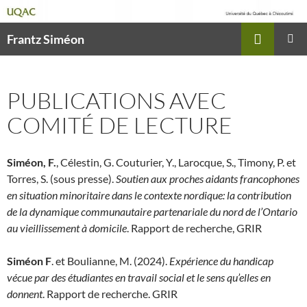
Recherche
Frantz Siméon
ALLER
MENU
AU
PRINCI
CONTENU
PUBLICATIONS AVEC
COMITÉ DE LECTURE
Siméon, F.
, Célestin, G. Couturier, Y., Larocque, S., Timony, P. et
Torres, S. (sous presse).
Soutien aux proches aidants francophones
en situation minoritaire dans le contexte nordique: la contribution
de la dynamique communautaire partenariale du nord de l’Ontario
au vieillissement à domicile
. Rapport de recherche, GRIR
Siméon F
. et Boulianne, M. (2024).
Expérience du handicap
vécue par des étudiantes en travail social et le sens qu’elles en
donnent
. Rapport de recherche. GRIR