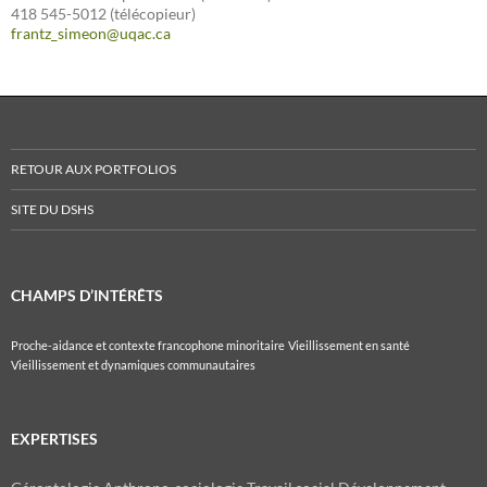
418 545-5012 (télécopieur)
frantz_simeon@uqac.ca
RETOUR AUX PORTFOLIOS
SITE DU DSHS
CHAMPS D’INTÉRÊTS
Proche-aidance et contexte francophone minoritaire
Vieillissement en santé
Vieillissement et dynamiques communautaires
EXPERTISES