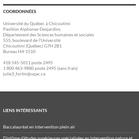
COORDONNÉES
Université du Québec à Chicoutimi
Pavillon Alphonse-Desjardins
Département des Sciences humaines et sociales
555, boulevard de l’Université
Chicoutimi (Québec) G7H 2B1
Bureau H4-1510
418 545-5011 poste 2495
1 800 463-9880 poste 2495 (sans frais)
julie3_fortin@uqac.ca
LIENS INTÉRESSANTS
Baccalauréat en intervention plein air
Diplôme d'études supérieures spécialisées en intervention nature et