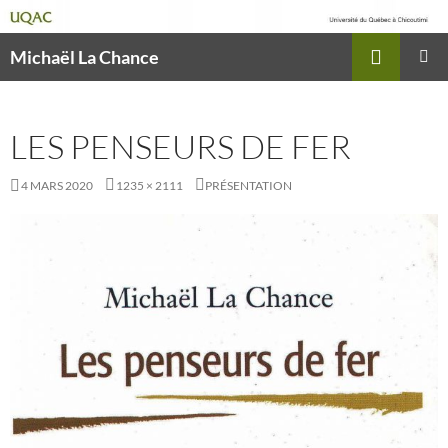
Recherche
Michaël La Chance
ALLER
MENU
AU
PRINCI
CONTENU
LES PENSEURS DE FER
4 MARS 2020
1235 × 2111
PRÉSENTATION