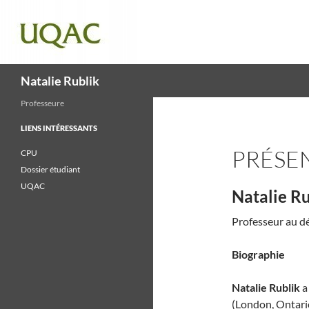
Recherche
Natalie Rublik
Professeure
LIENS INTÉRESSANTS
PRÉSE
CPU
Dossier étudiant
UQAC
Natalie Ru
Professeur au dé
Biographie
Natalie Rublik
a
(London, Ontario