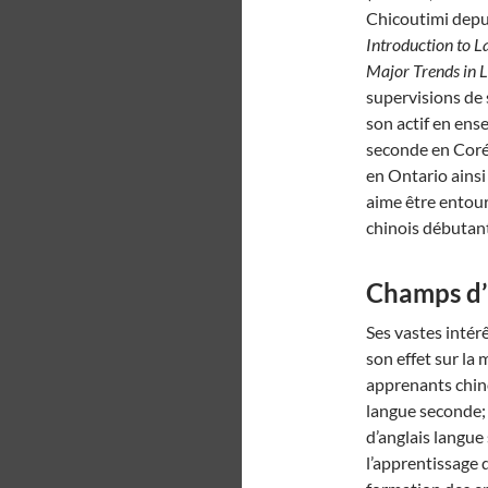
Chicoutimi depui
Introduction to 
Major Trends in 
supervisions de 
son actif en ense
seconde en Corée
en Ontario ains
aime être entouré
chinois débutant
Champs d’
Ses vastes intérê
son effet sur la 
apprenants chino
langue seconde; 
d’anglais langue
l’apprentissage d