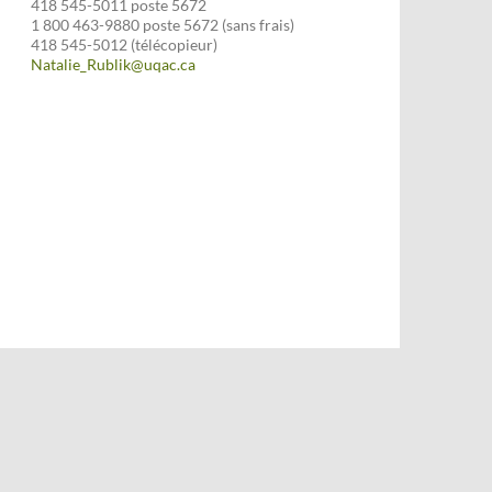
418 545-5011 poste 5672
1 800 463-9880 poste 5672 (sans frais)
418 545-5012 (télécopieur)
Natalie_Rublik@uqac.ca