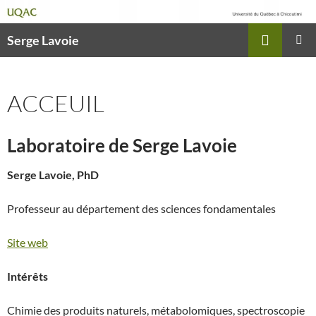
Recherche
Serge Lavoie
ALLER
MENU
AU
PRINCI
CONTENU
ACCEUIL
Laboratoire de Serge Lavoie
Serge Lavoie, PhD
Professeur au département des sciences fondamentales
Site web
Intérêts
Chimie des produits naturels, métabolomiques, spectroscopie