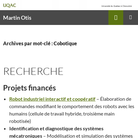
Recherche
Martin Otis
ALLER
MENU
AU
PRINCI
CONTENU
Archives par mot-clé : Cobotique
RECHERCHE
Projets financés
Robot industriel interactif et coopératif
– Élaboration de
commandes modifiant le comportement des robots avec les
humains (cellule de travail hybride, troisième main
robotisée)
Identification et diagnostique des systèmes
mécatroniques
– Modélisation et simulation des systèmes