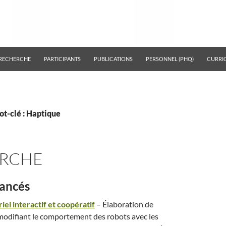
RECHERCHE
PARTICIPANTS
PUBLICATIONS
PERSONNEL (PHQ)
CURRI
ot-clé : Haptique
RCHE
nancés
iel interactif et coopératif
– Élaboration de
difiant le comportement des robots avec les