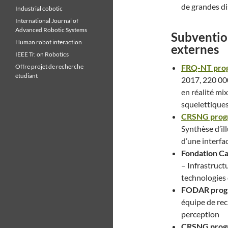
de grandes di
Industrial cobotic
International Journal of
Advanced Robotic Systems
Subventio
Human robot interaction
externes
IEEE Tr. on Robotics
Offre projet de recherche
FRQ-NT prog
étudiant
2017, 220 00
en réalité mi
squelettiques 
CRSNG prog
Synthèse d’il
d’une interf
Fondation Ca
– Infrastruct
technologies
FODAR prog
équipe de rec
perception
CRSNG prog