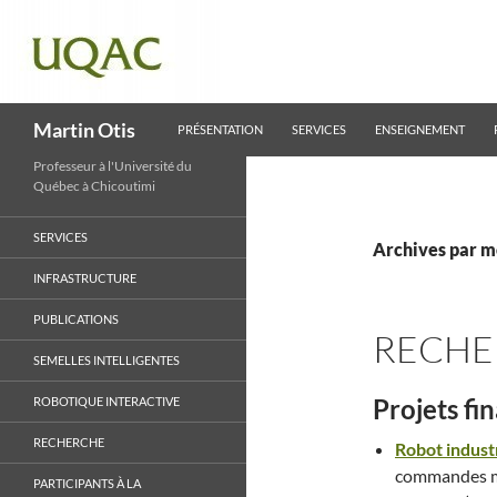
ALLER AU CONTENU
Recherche
Martin Otis
PRÉSENTATION
SERVICES
ENSEIGNEMENT
Professeur à l'Université du
Québec à Chicoutimi
SERVICES
Archives par m
INFRASTRUCTURE
PUBLICATIONS
RECHE
SEMELLES INTELLIGENTES
Projets fi
ROBOTIQUE INTERACTIVE
RECHERCHE
Robot industr
commandes mo
PARTICIPANTS À LA