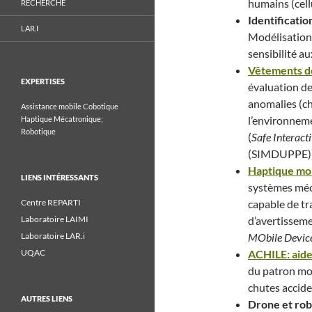
humains (cell
RECHERCHE
Identificati
LAR.I
Modélisation 
sensibilité a
Vêtements de
EXPERTISES
évaluation de
anomalies (chu
Assistance mobile
Cobotique
l’environnem
Haptique
Mécatronique;
Robotique
(
Safe Interact
(SIMDUPPE)
Haptique mob
LIENS INTÉRESSANTS
systèmes méca
Centre REPARTI
capable de tr
Laboratoire LAIMI
d’avertisseme
Laboratoire LAR.i
MObile Devic
UQAC
ACHILE: aide
du patron mot
chutes accide
AUTRES LIENS
Drone et rob