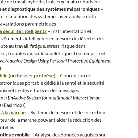
ule de travail hybride, troisième main robotisée)
on et diagnostique des systèmes mécatroniques
–
et simulation des systèmes avec analyse de la
ux variations paramétriques
 sécurité intelligents
– Instrumentation et
 vêtements intelligents en mesure de détecter des
te au travail, fatigue, stress, risque dans
ent, troubles musculosquelettiques) en temps-réel
ive Machine Design Using Personal Protective Equipment
)
ile (orthèse et prothèse)
– Conception de
troniques portable dédié à la santé et la sécurité
ansmettre des efforts et des messages
nt (
EnActive System for multimodal Interaction on
e
(EasiMod))
 à la marche
– Système de mesure et de correction
eur de la marche pouvant aider la réduction des
ntelles
otique mobile
– Analyse des données acquises sur