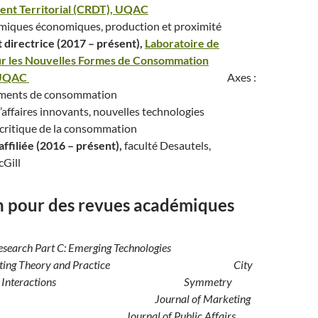
nt Territorial (CRDT), UQAC
miques économiques, production et proximité
 directrice (2017 – présent),
Laboratoire de
ur les Nouvelles Formes de Consommation
 UQAC
Axes :
portements de consommation
d’affaires innovants, nouvelles technologies
critique de la consommation
ffiliée (2016 – présent),
faculté Desautels,
cGill
n pour des revues académiques
n Research Part C: Emerging Technologies
 Marketing Theory and Practice
City
ronment Interactions
Symmetry
Journal of Marketing
agement
Journal of Public Affairs