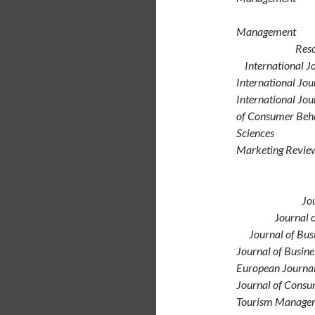
Managem
Re
Internationa
International J
Internationa
of Con
Sc
Marke
J
J
ournal 
Journal of Bus
Journal
Europea
Journal
Touri