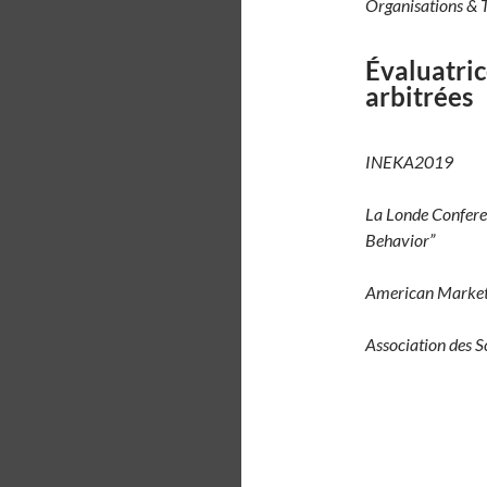
Organisations & T
Évaluatri
ar
INEKA2019
La Londe Confer
Behavior”
American Market
Association des 