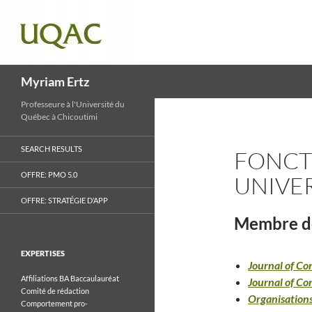
Recherche
Myriam Ertz
Professeure à l'Université du
Québec à Chicoutimi
SEARCH RESULTS
FONCT
OFFRE: PMO 5.0
UNIVER
OFFRE: STRATÉGIE D’APP
Membre 
EXPERTISES
Journal of C
Affiliations
BA
Baccaulauréat
Journal of C
Comité de rédaction
Organisations
Comportement pro-