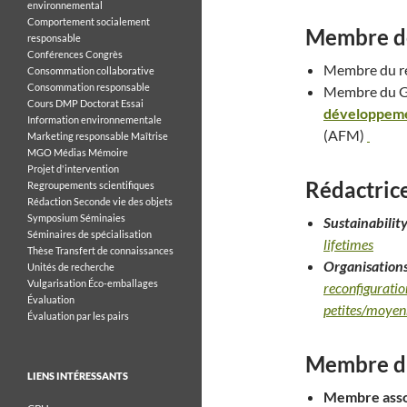
environnemental
Comportement socialement
Membre de
responsable
Conférences
Congrès
Membre du 
Consommation collaborative
Consommation responsable
Membre du Gr
Cours
DMP
Doctorat
Essai
développeme
Information environnementale
(AFM)
Marketing responsable
Maîtrise
MGO
Médias
Mémoire
Projet d'intervention
Rédactrice
Regroupements scientifiques
Rédaction
Seconde vie des objets
Symposium
Séminaies
Sustainabilit
Séminaires de spécialisation
lifetimes
Thèse
Transfert de connaissances
Organisations
Unités de recherche
Vulgarisation
Éco-emballages
reconfigurati
Évaluation
petites/moyen
Évaluation par les pairs
Membre d’
LIENS INTÉRESSANTS
Membre assoc