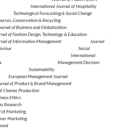
International Journal of Hospitality
ent
Technological Forecasting & Social Change
sources, Conservation & Recycling
l Journal of Business and Globalization
ournal of Fashion Design, Technology & Education
l Journal of Information Management
Journal
sumer Behaviour
Social
iences
International
ting Review
Management Decision
Sustainability
European Management Journal
ournal of Product & Brand Management
of Cleaner Production
iness Ethics
 of Business Research
n Journal of Marketing
 of Consumer Marketing
sm Management